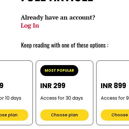
Already have an account?
Log In
Keep reading with one of these options :
MOST POPULAR
99
INR 299
INR 899
or 10 days
Access for 30 days
Access for 
ose plan
Choose plan
Choose 