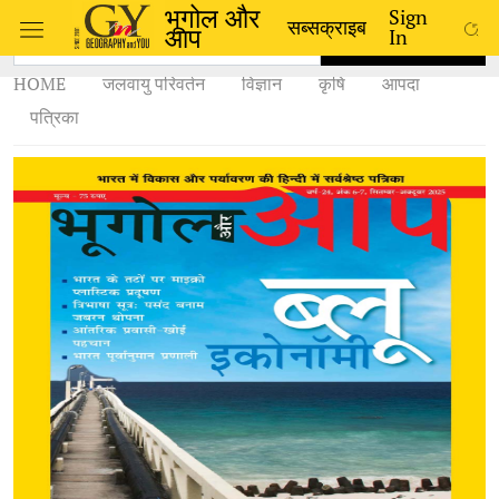
भूगोल और
Sign
सब्सक्राइब
आप
In
SEARCH
HOME
जलवायु परिवर्तन
विज्ञान
कृषि
आपदा
पत्रिका